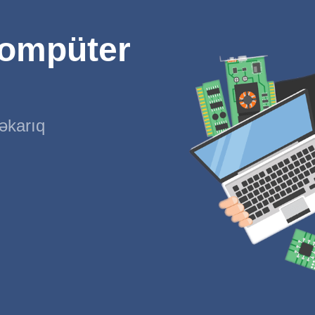
kompüter
əkarıq