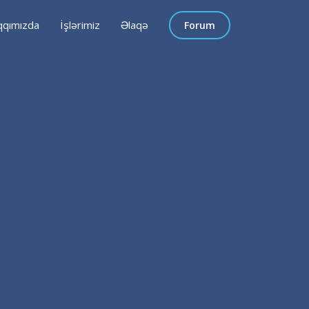
qımızda
İşlərimiz
Əlaqə
Forum