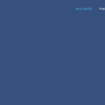
Ana səhifə
Haq