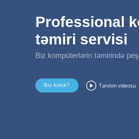
Professional 
təmiri servisi
Biz kompüterlərin təmirində peş
Tanıtım videosu
Biz kimik?